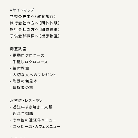
●サイトマップ
学校の先生へ（教育旅行）
旅行会社の方へ（団体体験）
旅行会社の方へ（団体食事）
子供会幹事様へ（出張教室）
陶芸教室
-
電動ロクロコース
-
手廻しロクロコース
-
絵付教室
-
大切な人へのプレゼント
-
陶器の色見本
-
体験者の声
水茎焼・レストラン
-
近江牛すき焼き一人鍋
-
近江牛御膳
-
その他の近江牛メニュー
-
ほっと一息・カフェメニュー